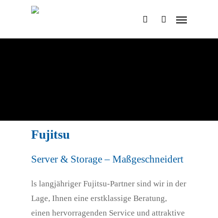
Skip
Menu
to
search
account
main
content
Fujitsu
Server & Storage – Maßgeschneidert
ls langjähriger Fujitsu-Partner sind wir in der
Lage, Ihnen eine erstklassige Beratung,
einen hervorragenden Service und attraktive