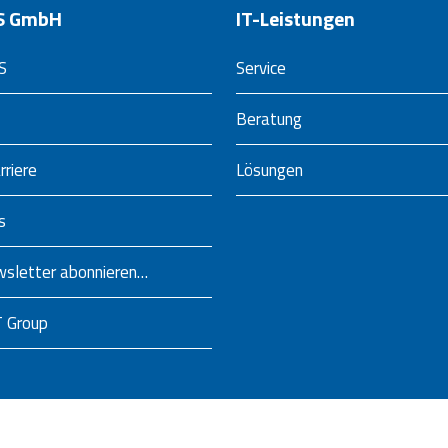
NS GmbH
IT-Leistungen
S
Service
Beratung
rriere
Lösungen
s
sletter abonnieren…
T Group
irchen und Issum