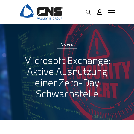
Skip
Menu
to
search
account
main
content
News
Microsoft Exchange:
Aktive Ausnutzung
einer Zero-Day
Schwachstelle