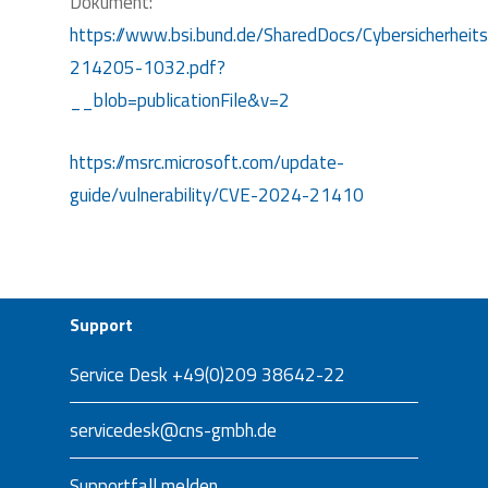
Dokument:
https://www.bsi.bund.de/SharedDocs/Cybersicherhe
214205-1032.pdf?
__blob=publicationFile&v=2
https://msrc.microsoft.com/update-
guide/vulnerability/CVE-2024-21410
Support
Service Desk
+49(0)209 38642-22
servicedesk@cns-gmbh.de
Supportfall melden…